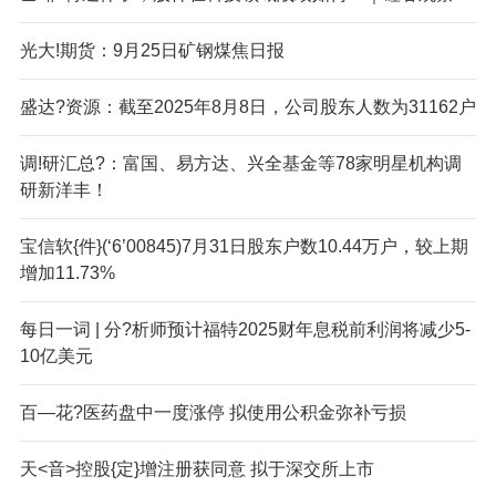
光大!期货：9月25日矿钢煤焦日报
盛达?资源：截至2025年8月8日，公司股东人数为31162户
调!研汇总?：富国、易方达、兴全基金等78家明星机构调
研新洋丰！
宝信软{件}(‘6’00845)7月31日股东户数10.44万户，较上期
增加11.73%
每日一词 | 分?析师预计福特2025财年息税前利润将减少5-
10亿美元
百—花?医药盘中一度涨停 拟使用公积金弥补亏损
天<音>控股{定}增注册获同意 拟于深交所上市