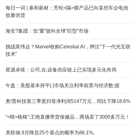
每日一词 | 泰和新材：芳纶<隔>膜产品已向某些车企电池
批量供货
海安?集团：负“重”驶向全球“巨型”市场
挑战英伟达？Marve
l收购Celestial AI，押注“下一代光互联
技术”
星源卓镁：公司,在,设备供应链上已实现多元化布局
午盘：美股基本持平{ }市场关注利率前景与经济数;据
奥!普科技第三季度归母净利润5147万元，同比下降18.6%
“<晴>格格”:王艳直播带货保健品，两场卖了3000多万元！
美联储.9月降息25个基点的概率为86.1%,