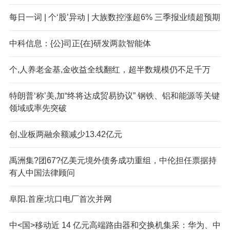
每日一词 | 个‘股’异动 | 大族数控涨超6% 三季报业绩超预期
中科信息：{公}司正{在}研发两款智能体
个,人养老金基,金收益全线翻红，超半数规模仍不足千万
特朗普‘称’美,加“终将达成贸易协议” 钢铁、铝和能源等关键
领域或率先突破
创,业板两融余额减少13.42亿元
禹洲集?团67?亿美元境外债务成功重组，中伦担任票据持
有人中国法律顾问
阜阳.首座;坑口电厂首次并网
中<国>移动近 14 亿元高端路由器和交换机集采：华为、中