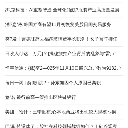
杰,克科技：AI重塑智造 全球化领航?服装产业高质量发展
消?息‘称’韩国券商有望11月初恢复美股日间交易服务
突?发！曹德旺辞去福耀玻璃董事长职务！长子曹晖接任
日收入可达—万元{？}揭秘旅拍产业背后的乱象与“雷点”
恒宇信通：{截}至2—025年11月10日股东总户数为9132户
每日一词 | 俞{敏}洪?：孙东旭因个人原因已离职
签‘名’银行前高—管推出区块链银行
美团—预计：三季度核;心本地商业将出现较大规模亏损
巴‘菲’特退休了，股神在科技领域战绩如何？｜硅谷观察