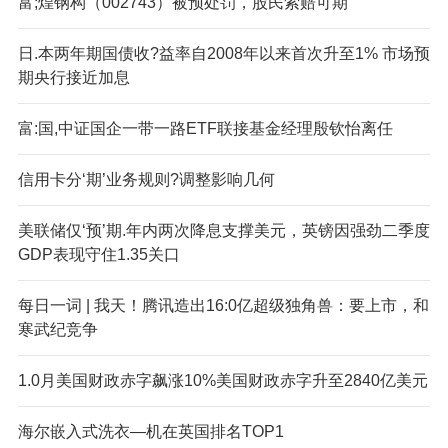
富;煌钢构（002743）被预处罚，股民索赔可期
日.本两年期国债收?益率自2008年以来首次升至1% 市场预
期央行接近加息
富:国,中证国企一带一路ETF联接基金经理殷钦怡离任
信用卡分‘期’业务规则?调整影响几何
美联储仅‘预’期.年内两次降息支撑美元，英镑因强劲二季度
GDP表现守住1.35关口
每日一词 | 我天！腾讯造出16:0亿超级独角兽：要上市，和
寒武纪竞争
1.0月美国财政赤字飙涨10%美国财政赤字升至2840亿美元
海尔嵌入式洗衣—机在英国排名TOP1