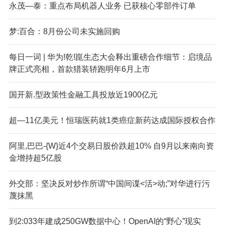
永茂—泰：重点布局机器人业务 已获核心零部件订单
梦:百合：8月份公司未实施回购
每日一词 | 华为!乾!崑生态大会释出重磅合作细节：启境品
牌正式亮相，首款猎装轿跑明年6月上市
国开新.型政策性金融工具投放近1900亿元
超—11亿美元！恒瑞医药就1类癌症新药达成国际授权合作
阿里,巴巴-{W}近4个交易日股价跌超10% 自9月以来南向资
金增持超5亿股
外交部：坚决反对炒作所谓“中国间谍<活>动;”对华进行污
蔑抹黑
到2:033年建成250GW数据中心！OpenAI的“野心”现实