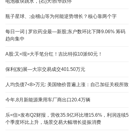
电池板块跳水，{石}大!胜华跌停
瓶子星球、;会稽山等为何能逆势增长？核心靠两个字
每日一词 | 罗欣药业最—新股;东户数环比下降9.06% 筹码
趋向集中
A股:又<现>大手笔分红！吉比特拟10派60元！
保利{发}展—大宗交易成交401.50万元
人均负债7<8>万元: 美国物价普遍上涨：自己加征关税所致
今年,8月新能源乘用车厂商出口20.4万辆
乐<信>发布Q2财报，营收35.9亿环比增15.6%，利润连续5
个季度环比上升，场景交易大幅增长提振消费