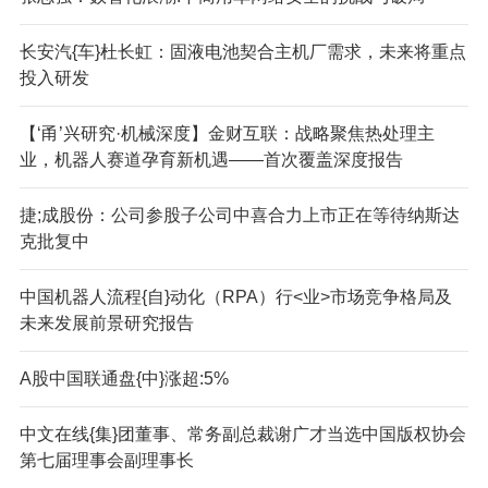
长安汽{车}杜长虹：固液电池契合主机厂需求，未来将重点
投入研发
【‘甬’兴研究·机械深度】金财互联：战略聚焦热处理主
业，机器人赛道孕育新机遇——首次覆盖深度报告
捷;成股份：公司参股子公司中喜合力上市正在等待纳斯达
克批复中
中国机器人流程{自}动化（RPA）行<业>市场竞争格局及
未来发展前景研究报告
A股中国联通盘{中}涨超:5%
中文在线{集}团董事、常务副总裁谢广才当选中国版权协会
第七届理事会副理事长