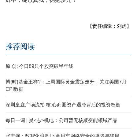
【责任编辑：刘虎】
推荐阅读
原:创; 今日89只个股突破半年线
博{时}基金王祥?：上周国际黄金震荡走升，关注美国7月
CPI数据
深圳皇庭广场流拍 核:心商圈资产遇冷背后的投资权衡
每日一词 | 昊<志>机电：公司暂无核聚变能领域产品
张志强：数智化浪潮!下商用车网络安全的挑战与破局