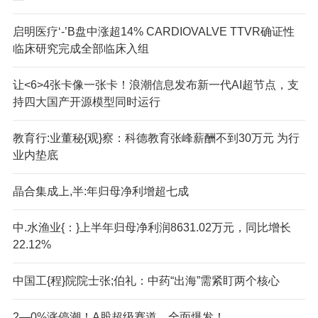
启明医疗‘-’B盘中涨超14% CARDIOVALVE TTVR确证性
临床研究完成全部临床入组
让<6>4张卡像一张卡！浪潮信息发布新一代AI超节点，支
持四大国产开源模型同时运行
教育行:业董秘{观}察：科德教育张峰薪酬不到30万元 为行
业内垫底
晶合集成上,半:年归母净利增超七成
中.水渔业{：}上半年归母净利润8631.02万元，同比增长
22.12%
中国工{程}院院士张;伯礼：中药“出海”需紧盯两个核心
2—0%涨停潮！A股超级赛道，全面爆发！