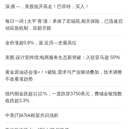
深;夜—，美股低开高走！巴菲特，买入！
每日一词 | 太平‘香’港：承保了宏福苑,相关保险，已迅速启
动应急机制，应赔尽赔
金价涨超0.8%，逼:近历—史最高位
美图.设计室跨境;电商服务生态新突破：入驻亚马逊 SPN
黄金原油还会涨<！>避险,需求与产业驱动叠加，技术调整
不改看涨趋势
纽约期金跌超1{.}2:%，一度跌穿3750美元，费城金银指数
收跌超3.3%
中美{T}ikTok框架共识浅析