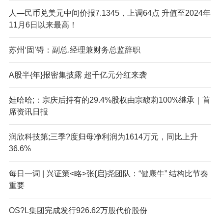
人—民币兑美元中间价报7.1345，上调64点 升值至2024年
11月6日以来最高！
苏州‘固’锝：副总.经理兼财务总监辞职
A股半{年}报密集披露 超千亿元分红来袭
娃哈哈;：宗庆后持有的29.4%股权由宗馥莉100%继承｜首
席资讯日报
润欣科技第;三季?度归母净利润为1614万元，同比上升
36.6%
每日一词 | 兴证策<略>张{启}尧团队：“健康牛” 结构比节奏
重要
OS?L集团完成发行926.62万股代价股份