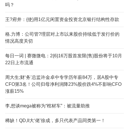
吗？
王?府井：{使}用1亿元闲置资金投资北京银行结构性存款
格.力博：公司管?理层对上市以来股价持续低于发行价的
情况高度关切
每日一词 | 赛微微电：2{6}16万股首发限{售}股份将于10月
22日上市流通
周大生;财‘务’总监许金卓中专学历年薪84万，居A股中专
CFO第3名！公司归母净利润降23%股价跌4%不影响CFO
涨薪15%
李,想谈mega被称为“棺材车”：被流量助推
稀缺！QD,II大‘佬’徐成，多只代表产品同类第一！