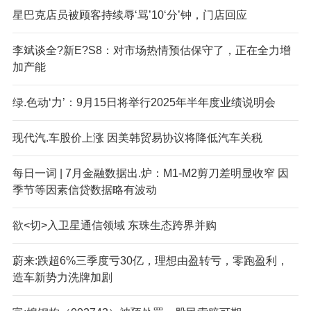
星巴克店员被顾客持续辱‘骂’10‘分’钟，门店回应
李斌谈全?新E?S8：对市场热情预估保守了，正在全力增
加产能
绿.色动‘力’：9月15日将举行2025年半年度业绩说明会
现代汽.车股价上涨 因美韩贸易协议将降低汽车关税
每日一词 | 7月金融数据出.炉：M1-M2剪刀差明显收窄 因
季节等因素信贷数据略有波动
欲<切>入卫星通信领域 东珠生态跨界并购
蔚来:跌超6%三季度亏30亿，理想由盈转亏，零跑盈利，
造车新势力洗牌加剧