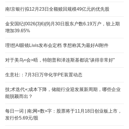
南!京银行拟12月23日全额赎回规模49亿元的优先股
金安国纪(0026{3}6){9}月30日股东户数6.19万户，较上期
增加39.65%
理!想AI眼镜Livis发布会定档 李想称其为最好AI附件
对于美乌<会>晤，特朗普和泽连斯基都说“谈得非常好”
生意社:：7月3日万华化学PE装置动态
技;术迭代+;成本下降，储能行业迎发展新周期，哪些企业
能脱颖而出？
每日一词 | 南;网<数>字：股票将于11月18日创业板上市，
发行价5.69元/股