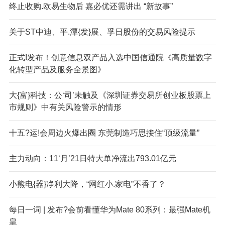
终止收购.欧易生物后 嘉必优还需讲出 “新故事”
关于ST中迪、平.潭{发}展、孚日股份的交易风险提示
正式!发布！创意信息双产品入选中国信通院《高质量数字
化转型产品及服务全景图》
大{富}科技：公‘司’未触及《深圳证券交易所创业板股票上
市规则》中有关风险警示的情形
十五?运!会周边火爆出圈 东莞制造巧思接住“顶级流量”
主力动向：11‘月’21日特大单净流出793.01亿元
小熊电{器}净利大降，“网红小.家电”不香了？
每日一词 | 发布?会前看懂华为Mate 80系列：最强Mate机
皇