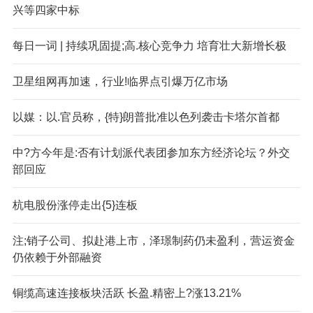
兴等四家中标
每日一词 | 持续巩固提;高.核心竞争力 培育壮大新增长极
卫星组网再加速，行业!临界点引爆万亿市场
以媒：以.官员称，{特}朗普批准以色列袭击卡塔尔首都
中?方今年是:否有计划派代表团参加东方经济论坛？外交
部回应
杭电股份涨停走出{5}连板
注;销子公司、拟赴港上市，泽璟制药仍未盈利，营运资金
仍依赖于外部融资
铜缆高速连接板块活跃 长盈.精密上?涨13.21%